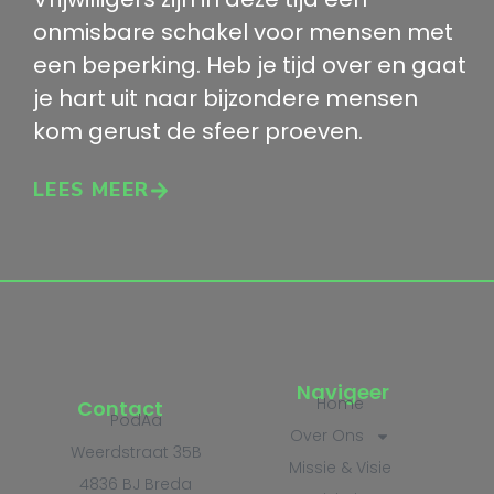
onmisbare schakel voor mensen met
een beperking. Heb je tijd over en gaat
je hart uit naar bijzondere mensen
kom gerust de sfeer proeven.
LEES MEER
Navigeer
Home
Contact
PodAa
Over Ons
Weerdstraat 35B
Missie & Visie
4836 BJ Breda