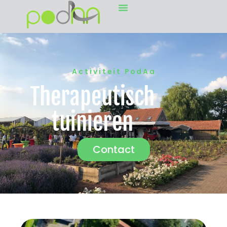
Activiteit PodAa
Therapeutisch
tuinieren
Contact