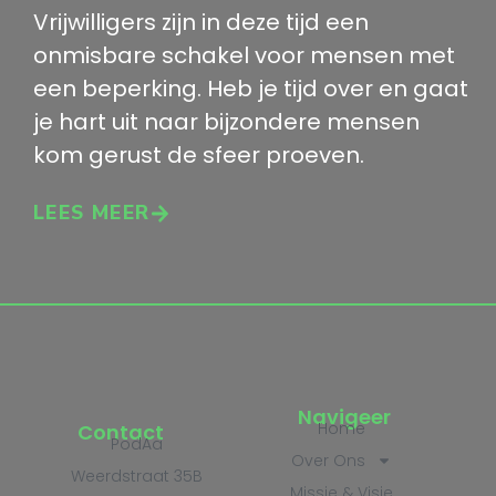
Vrijwilligers zijn in deze tijd een
onmisbare schakel voor mensen met
een beperking. Heb je tijd over en gaat
je hart uit naar bijzondere mensen
kom gerust de sfeer proeven.
LEES MEER
Navigeer
Home
Contact
PodAa
Over Ons
Weerdstraat 35B
Missie & Visie