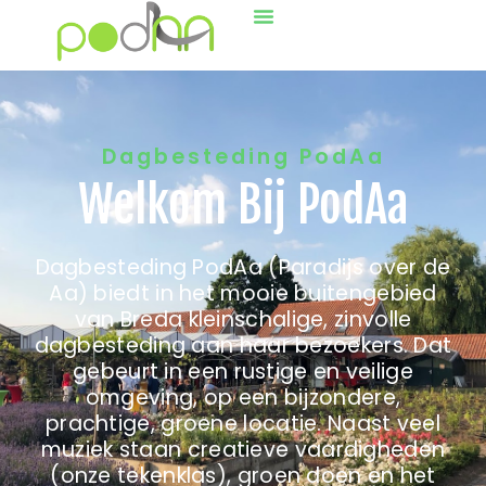
Dagbesteding PodAa
Welkom Bij PodAa
Dagbesteding PodAa (Paradijs over de
Aa) biedt in het mooie buitengebied
van Breda kleinschalige, zinvolle
dagbesteding aan haar bezoekers. Dat
gebeurt in een rustige en veilige
omgeving, op een bijzondere,
prachtige, groene locatie. Naast veel
muziek staan creatieve vaardigheden
(onze tekenklas), groen doen en het