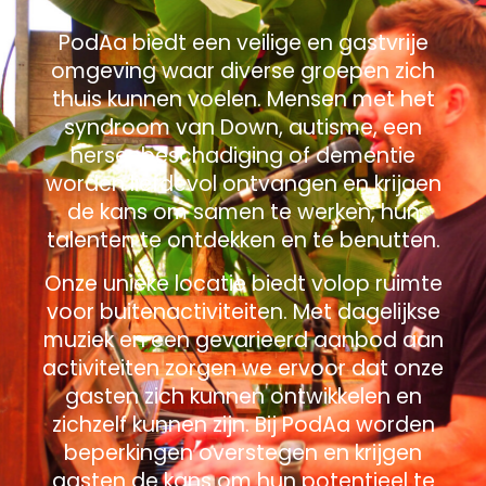
PodAa biedt een veilige en gastvrije
omgeving waar diverse groepen zich
thuis kunnen voelen. Mensen met het
syndroom van Down, autisme, een
hersenbeschadiging of dementie
worden liefdevol ontvangen en krijgen
de kans om samen te werken, hun
talenten te ontdekken en te benutten.
Onze unieke locatie biedt volop ruimte
voor buitenactiviteiten. Met dagelijkse
muziek en een gevarieerd aanbod aan
activiteiten zorgen we ervoor dat onze
gasten zich kunnen ontwikkelen en
zichzelf kunnen zijn. Bij PodAa worden
beperkingen overstegen en krijgen
gasten de kans om hun potentieel te