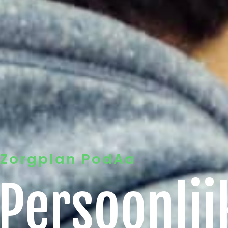
Zorgplan PodAa
Persoonlij